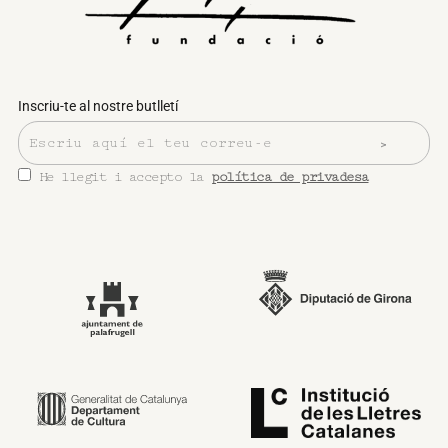
Inscriu-te al nostre butlletí
He llegit i accepto la
política de privadesa