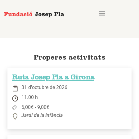
Vés
al
contingut
Properes activitats
Ruta Josep Pla a Girona
31 d'octubre de 2026
11.00 h
6,00€ - 9,00€
Jardí de la Infància