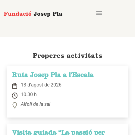
Vés
al
contingut
Properes activitats
Ruta Josep Pla a l’Escala
13 d'agost de 2026
10.30 h
Alfolí de la sal
Visita guiada “La passió per