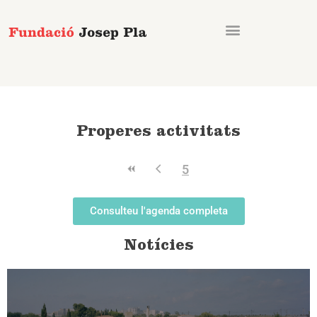
Vés
al
contingut
Properes activitats
5
Consulteu l'agenda completa
Notícies