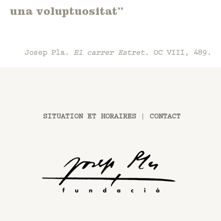
una voluptuositat”
Josep Pla.
El carrer Estret.
OC VIII, 489.
SITUATION ET HORAIRES
|
CONTACT