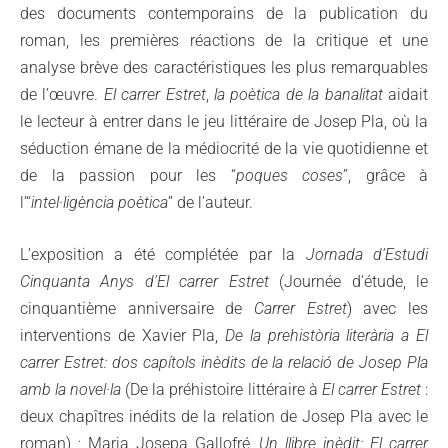
des documents contemporains de la publication du
roman, les premières réactions de la critique et une
analyse brève des caractéristiques les plus remarquables
de l’œuvre.
El carrer Estret
,
la poètica de la banalitat
aidait
le lecteur à entrer dans le jeu littéraire de Josep Pla, où la
séduction émane de la médiocrité de la vie quotidienne et
de la passion pour les “
poques coses
”, grâce à
l’“
intel·ligència poètica
” de l’auteur.
L’exposition a été complétée par la
Jornada d’Estudi
Cinquanta Anys d’El carrer Estret
(Journée d’étude, le
cinquantième anniversaire de
Carrer Estret
) avec les
interventions de Xavier Pla,
De la prehistòria literària a
El
carrer Estret: dos capítols inèdits de la relació de Josep Pla
amb la novel·la
(De la préhistoire littéraire à
El carrer Estret
:
deux chapîtres inédits de la relation de Josep Pla avec le
roman) ; Maria Josepa Gallofré,
Un llibre inèdit: El carrer