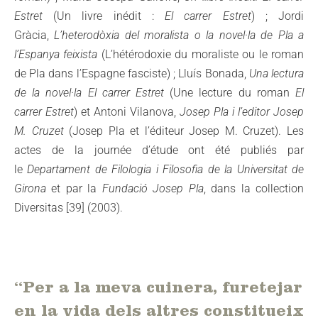
Estret
(Un livre inédit :
El carrer Estret
) ; Jordi
Gràcia,
L’heterodòxia del moralista o la novel·la de Pla a
l’Espanya feixista
(L’hétérodoxie du moraliste ou le roman
de Pla dans l’Espagne fasciste) ; Lluís Bonada,
Una lectura
de la novel·la El carrer Estret
(Une lecture du roman
El
carrer Estret
) et Antoni Vilanova,
Josep Pla i l’editor Josep
M. Cruzet
(Josep Pla et l’éditeur Josep M. Cruzet). Les
actes de la journée d’étude ont été publiés par
le
Departament de Filologia i Filosofia de la Universitat de
Girona
et par la
Fundació Josep Pla
, dans la collection
Diversitas [39] (2003).
“Per a la meva cuinera, furetejar
en la vida dels altres constitueix