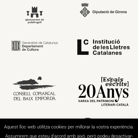
Aquest lloc web utilitza cookies per millorar la vostra experiència.
Assumirem que esteu d’acord amb això, però podeu desactivar-