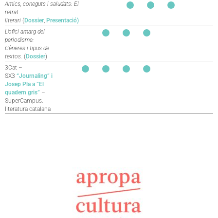
Amics, coneguts i saludats: El
retrat
literari
(
Dossier
,
Presentació)
L’ofici amarg del
periodisme:
Gèneres i tipus de
textos.
(
Dossier
)
3Cat –
SX3
“Journaling” i
Josep Pla a “El
quadern gris”
–
SuperCampus:
literatura catalana