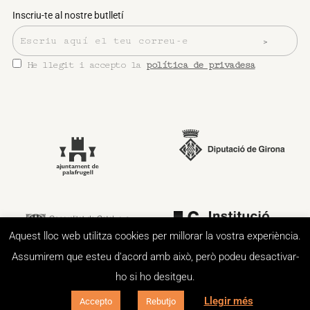
Inscriu-te al nostre butlletí
He llegit i accepto la
política de privadesa
Aquest lloc web utilitza cookies per millorar la vostra experiència.
Assumirem que esteu d’acord amb això, però podeu desactivar-
ho si ho desitgeu.
Llegir més
Accepto
Rebutjo