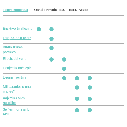
Tallers educatius
Infantil
Primària
ESO
Batx.
Adults
Ens divertim llegint
I ara, on he d’anar?
Dibuixar amb
paraules
El país del vent
L’adjectiu més èpic
Llegim i sentim
Mil paraules o una
imatge?
Adjectius a les
motxilles
Selfies i tuits amb
estil