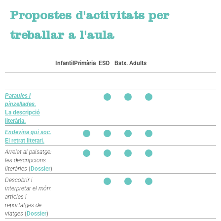
Propostes d'activitats per
treballar a l'aula
Infantil
Primària
ESO
Batx.
Adults
Paraules i
pinzellades.
La descripció
literària.
Endevina qui soc.
El retrat literari.
Arrelat al paisatge:
les descripcions
literàries
(
Dossier
)
Descobrir i
interpretar el món:
articles i
reportatges de
viatges
(
Dossier
)