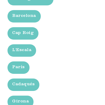
Barcelona
Cap Roig
L'Escala
París
Cadaqués
Girona