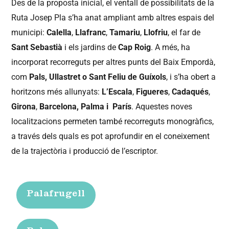
Des de la proposta inicial, el ventall de possibilitats de la
Ruta Josep Pla s’ha anat ampliant amb altres espais del
municipi:
Calella
,
Llafranc
,
Tamariu
,
Llofriu
, el far de
Sant Sebastià
i els jardins de
Cap Roig
. A més, ha
incorporat recorreguts per altres punts del Baix Empordà,
com
Pals,
Ullastret o Sant Feliu de Guíxols
, i s’ha obert a
horitzons més allunyats:
L’Escala
,
Figueres
,
Cadaqués
,
Girona
,
Barcelona, Palma i
París
. Aquestes noves
localitzacions permeten també recorreguts monogràfics,
a través dels quals es pot aprofundir en el coneixement
de la trajectòria i producció de l’escriptor.
Palafrugell