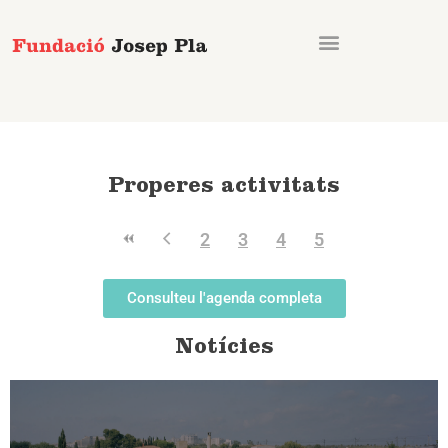
Vés
al
contingut
Properes activitats
2
3
4
5
Consulteu l'agenda completa
Notícies