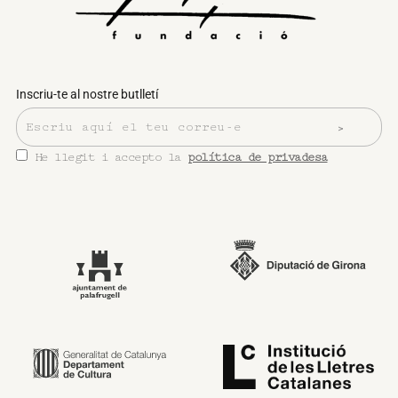
Inscriu-te al nostre butlletí
He llegit i accepto la
política de privadesa