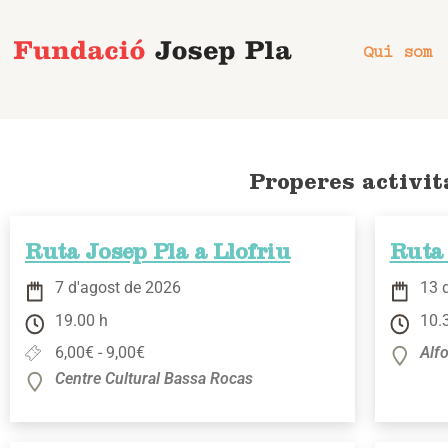
Vés
al
Qui som
contingut
Properes activit
Ruta Josep Pla a Llofriu
Ruta 
7 d'agost de 2026
13 
19.00 h
10.
6,00€ - 9,00€
Alfo
Centre Cultural Bassa Rocas