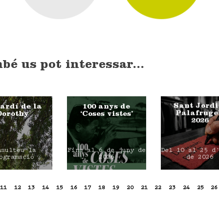
bé us pot interessar...
Sant Jordi
Jardí de la
100 anys de
Palafruge
Dorothy
‘Coses vistes’
2026
nsulteu la
Fins al 6 de juny de
Del 10 al 25 d
ogramació
2026
de 2026
11
12
13
14
15
16
17
18
19
20
21
22
23
24
25
26