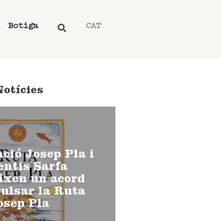
Botiga
CAT
Notícies
ció Josep Pla i
ntis Sarfa
ixen un acord
ulsar la Ruta
osep Pla