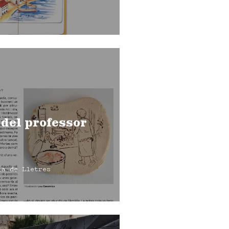
 del professor
la de Lletres