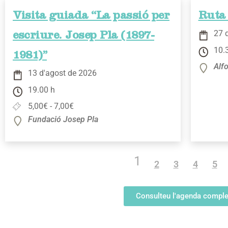
Visita guiada “La passió per
Ruta 
27 
escriure. Josep Pla (1897-
10.
1981)”
Alfo
13 d'agost de 2026
19.00 h
5,00€ - 7,00€
Fundació Josep Pla
1
2
3
4
5
Consulteu l'agenda comple