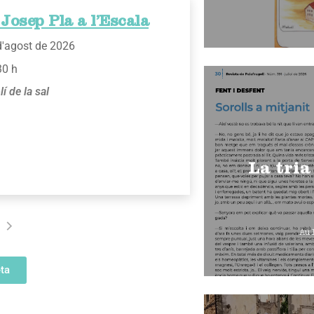
Josep Pla a l’Escala
d'agost de 2026
30 h
lí de la sal
La tria
Au
ta