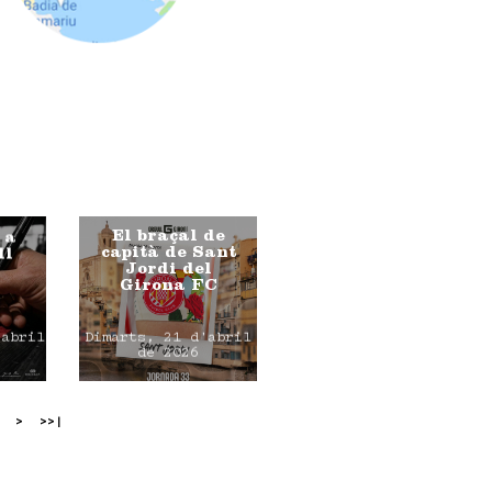
El braçal de
 a
capità de Sant
ll
Jordi del
Girona FC
'abril
Dimarts, 21 d'abril
de 2026
>
>>|