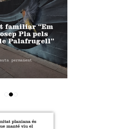
t familiar “Em
osep Pla pels
de Palafrugell”
auta permanent