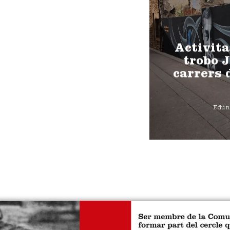
Activita
trobo J
carrers 
Edun