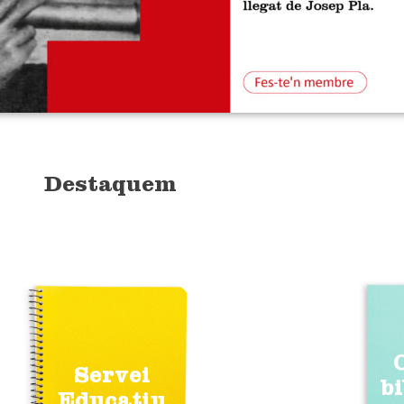
Destaquem
Servei
b
Educatiu