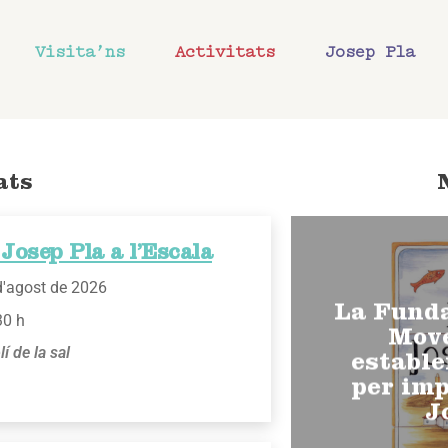
Visita’ns
Activitats
Josep Pla
ats
Josep Pla a l’Escala
d'agost de 2026
La Funda
30 h
Move
lí de la sal
estable
per imp
J