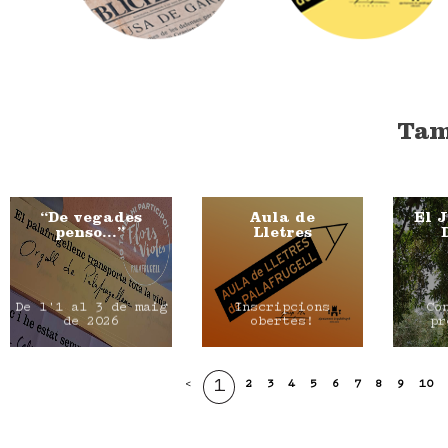
Tam
“De vegades
Aula de
El 
penso…”
Lletres
De l'1 al 3 de maig
Inscripcions
Co
de 2026
obertes!
pr
1
<
2
3
4
5
6
7
8
9
10