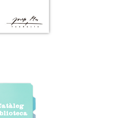
Catàleg
iblioteca