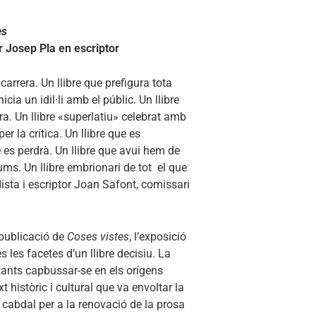
es
ir Josep Pla en escriptor
 carrera. Un llibre que prefigura tota
icia un idil·li amb el públic. Un llibre
ra. Un llibre «superlatiu» celebrat amb
r la crítica. Un llibre que es
e es perdrà. Un llibre que avui hem de
ums. Un llibre embrionari de tot el que
dista i escriptor Joan Safont, comissari
publicació de
Coses vistes
, l’exposició
s les facetes d’un llibre decisiu. L
a
tants capbussar-se en els orígens
ext històric i cultural que va envoltar la
l cabdal per a la renovació de la prosa