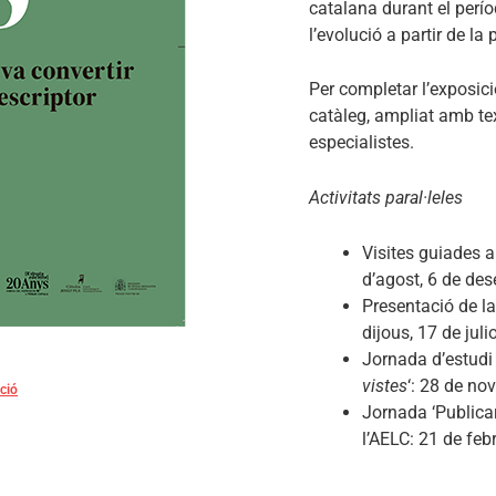
catalana durant el perío
l’evolució a partir de la 
Per completar l’exposici
catàleg, ampliat amb te
especialistes.
Activitats paral·leles
Visites guiades a 
d’agost, 6 de dese
Presentació de la
dijous, 17 de julio
Jornada d’estudi
vistes
‘: 28 de no
ció
Jornada ‘Publicar
l’AELC: 21 de febr