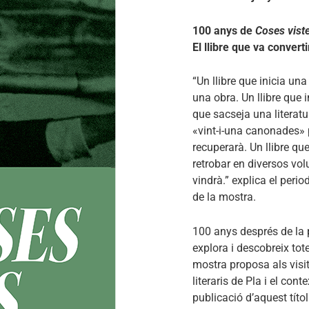
100 anys de
Coses vist
El llibre que va convert
“Un llibre que inicia una
una obra. Un llibre que in
que sacseja una literatu
«vint-i-una canonades» pe
recuperarà. Un llibre qu
retrobar en diversos vol
vindrà.” explica el perio
de la mostra.
100 anys després de la 
explora i descobreix tote
mostra proposa als visi
literaris de Pla i el cont
publicació d’aquest títo