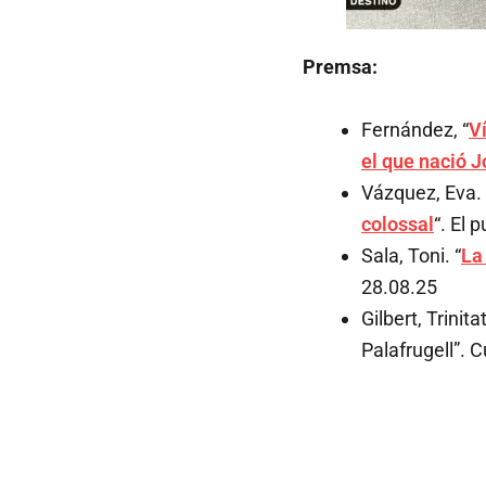
Premsa:
Fernández, “
Ví
el que nació 
Vázquez, Eva. 
colossal
“. El 
Sala, Toni. “
La
28.08.25
Gilbert, Trinit
Palafrugell”. 