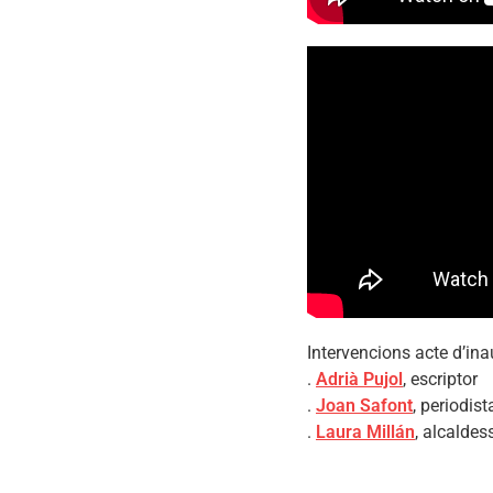
Intervencions acte d’ina
.
Adrià Pujol
, escriptor
.
Joan Safont
, periodist
.
Laura Millán
, alcaldes