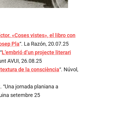
ctor. «Coses vistes», el libro con
Josep Pla
“. La Razón, 20.07.25
“
L’embrió d’un projecte literari
punt AVUI, 26.08.25
 textura de la consciència
“. Núvol,
at. “Una jornada planiana a
Cuina setembre 25