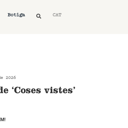
Botiga
CAT
de 2026
e ‘Coses vistes’
EM!