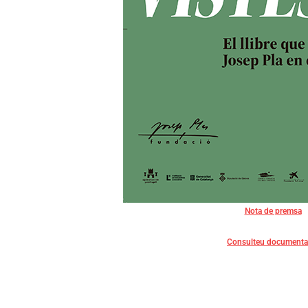
Nota de premsa
Consulteu documenta