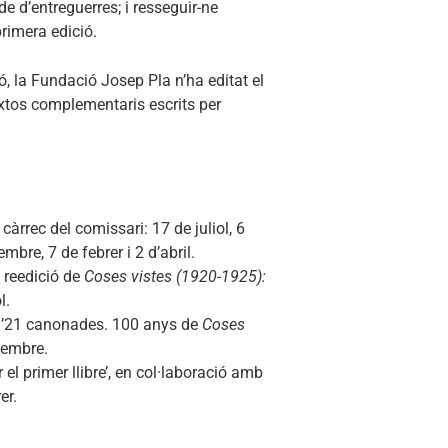
de d’entreguerres; i resseguir-ne
primera edició.
ó, la Fundació Josep Pla n’ha editat el
xtos complementaris escrits per
càrrec del comissari: 17 de juliol, 6
mbre, 7 de febrer i 2 d’abril.
 reedició de
Coses vistes (1920-1925):
l.
 ’21 canonades. 100 anys de
Coses
vembre.
 el primer llibre’, en col·laboració amb
er.