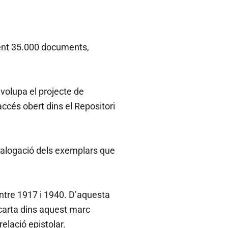
ment 35.000 documents,
nvolupa el projecte de
accés obert dins el Repositori
atalogació dels exemplars que
ntre 1917 i 1940. D’aquesta
carta dins aquest marc
elació epistolar.