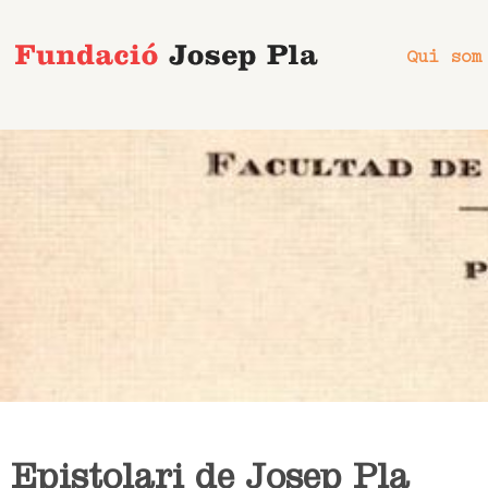
Vés
al
Qui som
contingut
Epistolari de Josep Pla