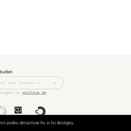
butlletí
accepto la
política de
però podeu desactivar-ho si ho desitgeu.