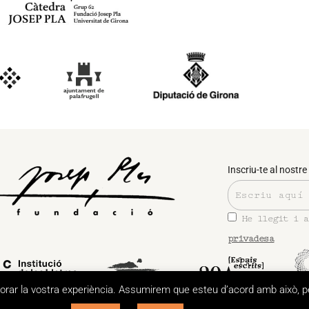
Inscriu-te al nostre 
He llegit i 
privadesa
llorar la vostra experiència. Assumirem que esteu d’acord amb això, 