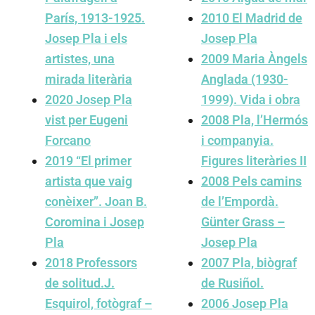
París, 1913-1925.
2010
El Madrid de
Josep Pla i els
Josep Pla
artistes, una
2009
Maria Àngels
mirada literària
Anglada (1930-
2020
Josep Pla
1999). Vida i obra
vist per Eugeni
2008
Pla, l’Hermós
Forcano
i companyia.
2019
“El primer
Figures literàries II
artista que vaig
2008
Pels camins
conèixer”. Joan B.
de l’Empordà.
Coromina i Josep
Günter Grass –
Pla
Josep Pla
2018
Professors
2007
Pla, biògraf
de solitud.J.
de Rusiñol.
Esquirol, fotògraf –
2006
Josep Pla