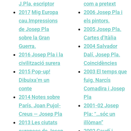
J.Pla, escriptor
com a pretext
2017
Mig Europa
2006
Josep Pla i
cau.Impressions
els pintors.
de Josep Pla
2005
Josep Pla.
sobre la Gran
Cartes d’Itàlia
Guerra.
2004
Salvador
2016
Josep Pla i la
Dalí, Josep Pla.
civilització surera
Coincidències
2015
Pop-up!
2003
El temps que
Dibuixa’m un
fuig. Narcís
conte
Comadira i Josep
2014
Notes sobre
Pla
París. Joan Pujol-
2001-02
Josep
Creus — Josep Pla
Pla: “…sóc un
2013
Les ciutats
illòman”
europees de Josep
2002
Gaudí i