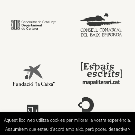
Aquest lloc web utilitza cookies per millorar la vostra experiència.
Assumirem que esteu d’acord amb això, però podeu desactivar-