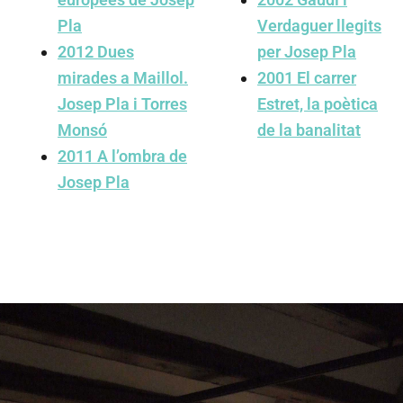
Pla
Verdaguer llegits
2012
Dues
per Josep Pla
mirades a Maillol.
2001
El carrer
Josep Pla i Torres
Estret, la poètica
Monsó
de la banalitat
2011
A l’ombra de
Josep Pla