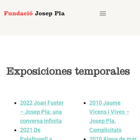
Ir
al
contenido
Exposiciones temporales
2022 Joan Fuster
2010
Jaume
– Josep Pla: una
Vicens i Vives –
conversa infinita
Josep Pla.
2021 De
Complicitats
Palafrugell a
2010
Aigua de mar