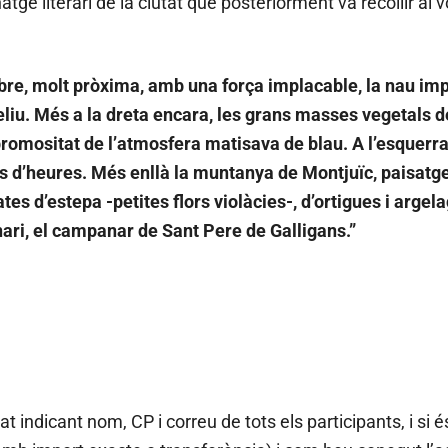
atge literari de la ciutat que posteriorment va recollir al
bre, molt pròxima, amb una força implacable, la nau imp
t Feliu. Més a la dreta encara, les grans masses vegetals 
romositat de l’atmosfera matisava de blau. A l’esquerra d
s d’heures. Més enllà la muntanya de Montjuïc, paisatge m
tes d’estepa -petites flors violàcies-, d’ortigues i arge
nari, el campanar de Sant Pere de Galligans.”
 indicant nom, CP i correu de tots els participants, i si é