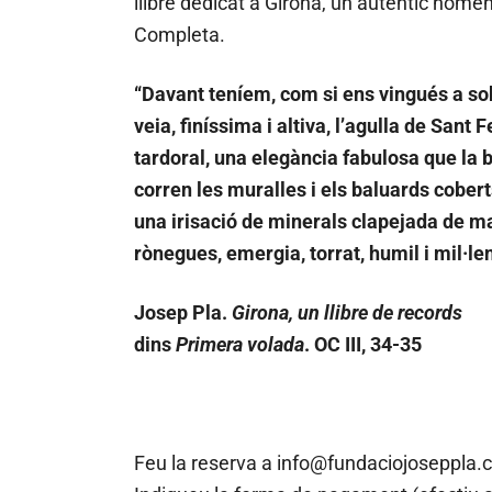
llibre dedicat a Girona, un autèntic homen
Completa.
“Davant teníem, com si ens vingués a so
veia, finíssima i altiva, l’agulla de San
tardoral, una elegància fabulosa que la b
corren les muralles i els baluards cobert
una irisació de minerals clapejada de ma
rònegues, emergia, torrat, humil i mil·le
Josep Pla.
Girona, un llibre de records
dins
Primera volada
. OC III, 34-35
Feu la reserva a info@fundaciojoseppla.cat