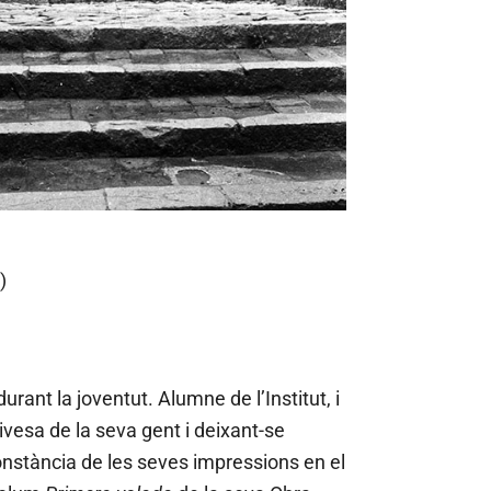
ice 365
Outlook Live
)
urant la joventut. Alumne de l’Institut, i
vivesa de la seva gent i deixant-se
onstància de les seves impressions en el