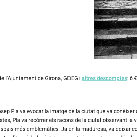
e Calendar
iCalendar
Off
de l’Ajuntament de Girona, GEiEG i
altres descomptes
: 6 €
osep Pla va evocar la imatge de la ciutat que va conèixer d
ristes, Pla va recórrer els racons de la ciutat observant la 
s espais més emblemàtics. Ja en la maduresa, va deixar c