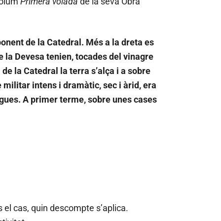
 volum
Primera volada
de la seva Obra
onent de la Catedral. Més a la dreta es
de la Devesa tenien, tocades del vinagre
e la Catedral la terra s’alça i a sobre
ilitar intens i dramàtic, sec i àrid, era
lagues. A primer terme, sobre unes cases
s el cas, quin descompte s’aplica.