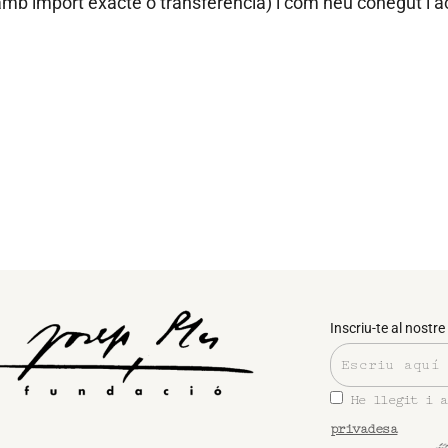
mb import exacte o transferència) i com heu conegut l’act
Inscriu-te al nostre 
He llegit i 
privadesa