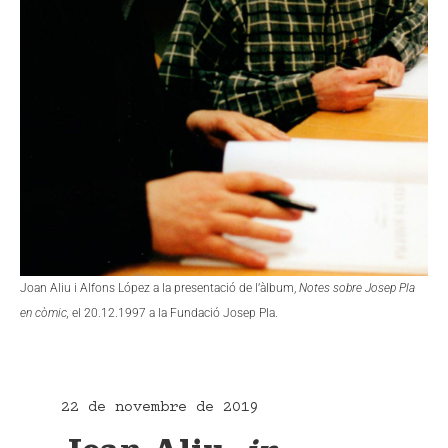
Joan Aliu i Alfons López a la presentació de l’àlbum,
Notes sobre Josep Pla
en còmic,
el 20.12.1997 a la Fundació Josep Pla.
22 de novembre de 2019