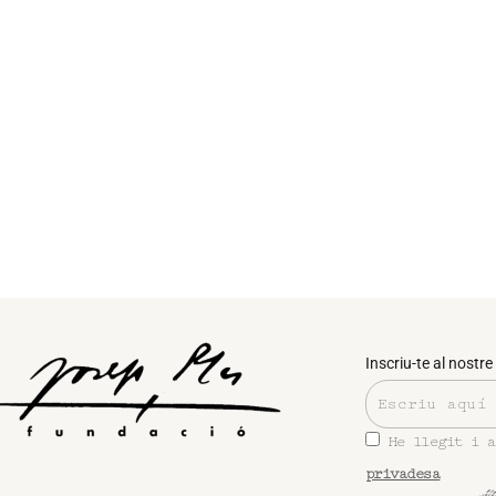
Inscriu-te al nostre 
He llegit i 
privadesa