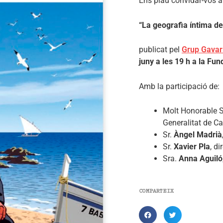
Ens plau convidar-vos a 
“La geografia íntima de
publicat pel
Grup Gavar
juny a les 19 h a la Fu
Amb la participació de:
Molt Honorable S
Generalitat de C
Sr.
Àngel Madrià
Sr.
Xavier Pla
, d
Sra.
Anna Aguiló
COMPARTEIX