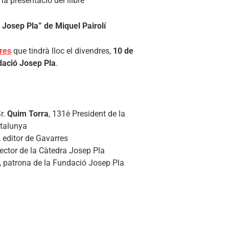
la presentació del llibre
 Josep Pla” de Miquel Pairolí
res
que tindrà lloc el divendres,
10 de
ndació Josep Pla
.
r.
Quim Torra
, 131è President de la
atalunya
, editor de Gavarres
irector de la Càtedra Josep Pla
, patrona de la Fundació Josep Pla