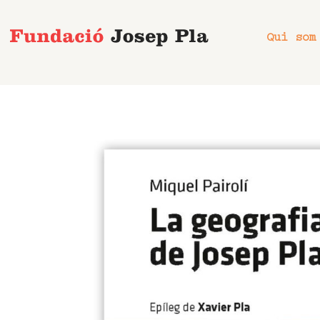
Vés
al
Qui som
contingut