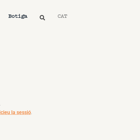
Botiga
CAT
.
icieu la sessió
.