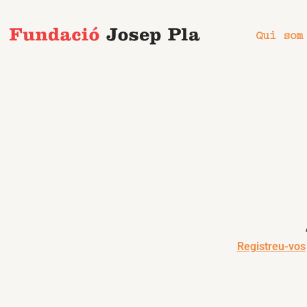
Vés
al
Qui som
contingut
Registreu-vos