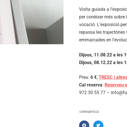
Visita guiada a l’expos
per conèixer més sobre l
vocació. L’exposició p
repassa les trajectòries vi
emmarcades en l’evoluci
Dijous, 11.08.22 a les 1
Dijous, 08
.12.22 a les 1
Preu:
6 €
,
TRESC i altr
Cal reserva
:
Reserveu e
972 30 55 77 – info@fu
COMPARTEIX