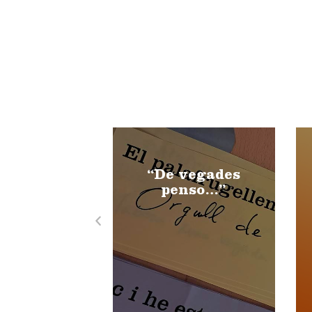
“De vegades
penso…”