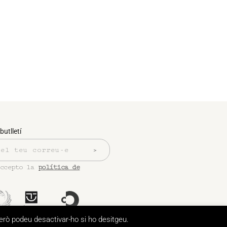
butlletí
accepto la
política de
però podeu desactivar-ho si ho desitgeu.