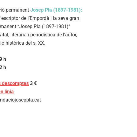
ició permanent
Josep Pla (1897-1981):
’escriptor de l’Empordà i la seva gran
ermanent “Josep Pla (1897-1981)”
tal, literària i periodística de l’autor,
ó històrica del s. XX.
9 h
2 h
es descomptes
3 €
n línia
ndaciojoseppla.cat