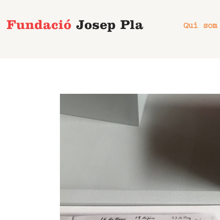
Vés
al
Qui som
contingut