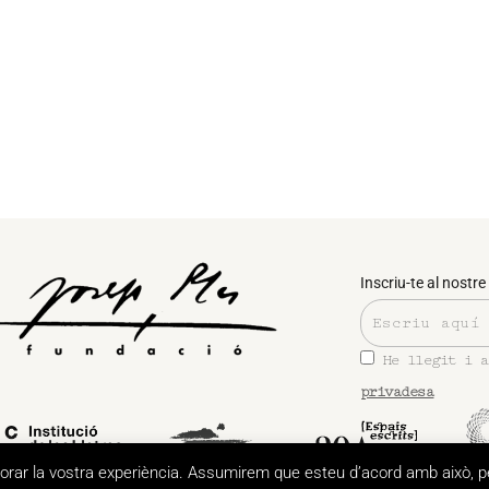
Inscriu-te al nostre 
He llegit i 
privadesa
llorar la vostra experiència. Assumirem que esteu d’acord amb això, 