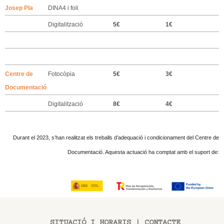
Josep Pla
DINA4 i foli
Digitalització
5€
1€
Centre de
Fotocòpia
5€
3€
Documentació
Digitalització
8€
4€
Durant el 2023, s’han realitzat els treballs d’adequació i condicionament del Centre de
Documentació. Aquesta actuació ha comptat amb el suport de:
SITUACIÓ I HORARIS
|
CONTACTE