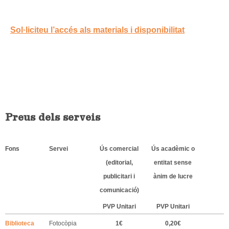
Sol·liciteu l’accés als materials i disponibilitat
Preus dels serveis
Fons
Servei
Ús comercial
Ús acadèmic o
(editorial,
entitat sense
publicitari i
ànim de lucre
comunicació)
PVP Unitari
PVP Unitari
Biblioteca
Fotocòpia
1€
0,20€