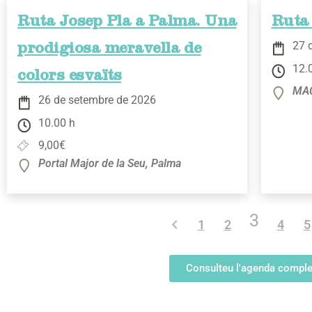
Ruta Josep Pla a Palma. Una
Ruta 
27 
prodigiosa meravella de
12.
colors esvaïts
MAC
26 de setembre de 2026
10.00 h
9,00€
Portal Major de la Seu, Palma
3
1
2
4
5
Consulteu l'agenda comple