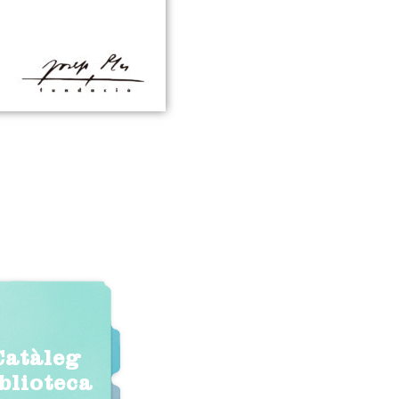
Catàleg
iblioteca