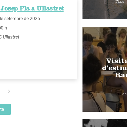
Fins 
Josep Pla a Ullastret
de setembre de 2026
00 h
 Ullastret
Visit
d’estiu
Ra
21 de
ta