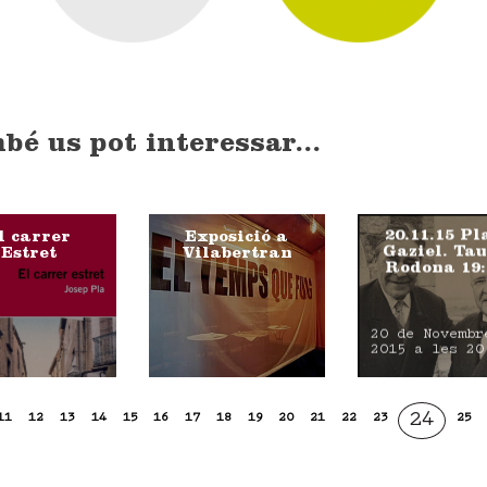
bé us pot interessar...
20.11.15 Pl
l carrer
Exposició a
Gaziel. Ta
Estret
Vilabertran
Rodona 19:
20 de Novembr
2015 a les 20
24
11
12
13
14
15
16
17
18
19
20
21
22
23
25