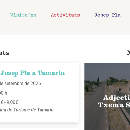
Visita’ns
Activitats
Josep Pla
ats
 Josep Pla a Tamariu
de setembre de 2026
00 h
Adjecti
€ - 9,00€
Txema S
cina de Turisme de Tamariu