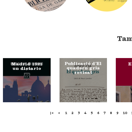
Tam
Publicació d’El
Madrid 1921
E
quadern gris
un dietario
revisat
|<
<
1
2
3
4
5
6
7
8
9
10