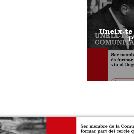
Uneix-te
P