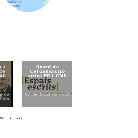
a i
Acord de
ula
Col·laboració
30
entre EE i CNL
17 de Maig de 2012
e de
:30h
26
>
>>|