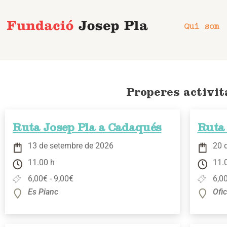
Vés
al
Qui som
contingut
Properes activit
Ruta Josep Pla a Cadaqués
Ruta
13 de setembre de 2026
20 
11.00 h
11.
6,00€ - 9,00€
6,00
Es Pianc
Ofi