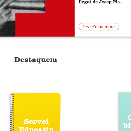
Destaquem
Servei
b
Educatiu