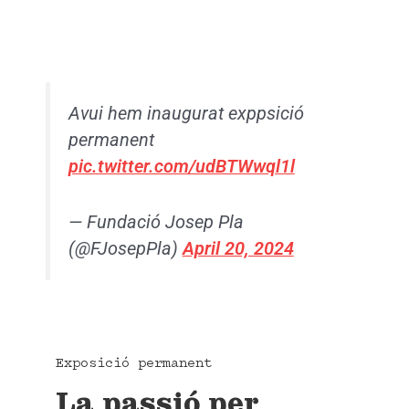
Avui hem inaugurat exppsició
permanent
pic.twitter.com/udBTWwql1l
— Fundació Josep Pla
(@FJosepPla)
April 20, 2024
Exposició permanent
La passió per