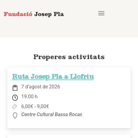
Vés
al
contingut
Properes activitats
Ruta Josep Pla a Llofriu
7 d'agost de 2026
19.00 h
6,00€ - 9,00€
Centre Cultural Bassa Rocas