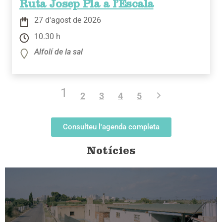
Ruta Josep Pla a l’Escala
27 d'agost de 2026
10.30 h
Alfolí de la sal
1
2
3
4
5
Consulteu l'agenda completa
Notícies