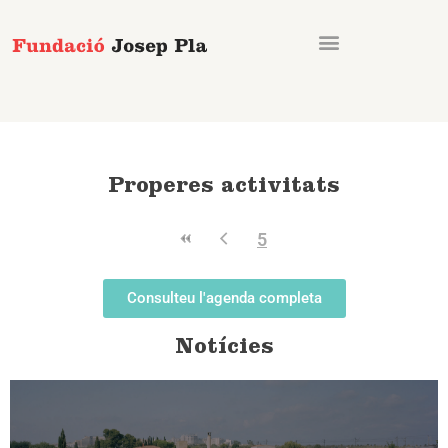
Vés
al
contingut
Properes activitats
5
Consulteu l'agenda completa
Notícies