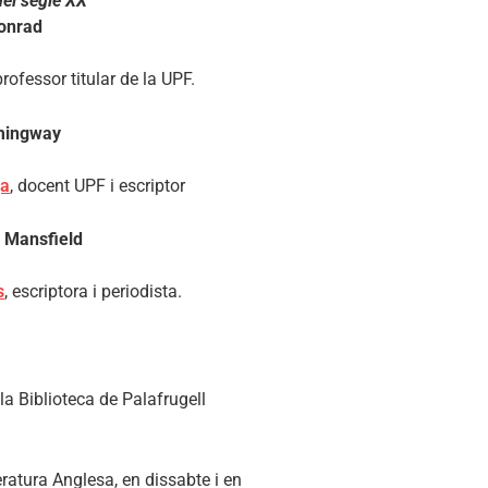
del segle XX
Conrad
professor titular de la UPF.
emingway
ga
, docent UPF i escriptor
e Mansfield
s
, escriptora i periodista.
 la Biblioteca de Palafrugell
ratura Anglesa, en dissabte i en