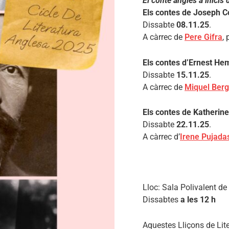
El conte anglès a inicis 
Els contes de Joseph 
Dissabte
08.11.25
.
A càrrec de
Pere Gifra
, 
Els contes d’Ernest H
Dissabte
15.11.25
.
A càrrec de
Miquel Ber
Els contes de Katherin
Dissabte
22.11.25
.
A càrrec d’
Irene Pujada
Lloc: Sala Polivalent de
Dissabtes
a les 12 h
Aquestes Lliçons de Lite