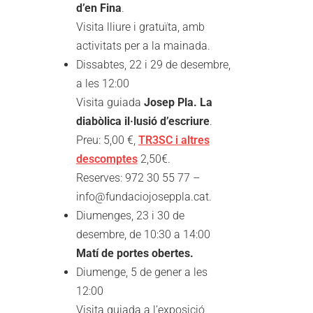
d’en Fina
.
Visita lliure i gratuïta, amb
activitats per a la mainada.
Dissabtes, 22 i 29 de desembre,
a les 12:00
Visita guiada
Josep Pla. La
diabòlica il·lusió d’escriure
.
Preu: 5,00 €,
TR3SC i altres
descomptes
2,50€.
Reserves: 972 30 55 77 –
info@fundaciojoseppla.cat.
Diumenges, 23 i 30 de
desembre, de 10:30 a 14:00
Matí de portes obertes.
Diumenge, 5 de gener a les
12:00
Visita guiada a l’exposició