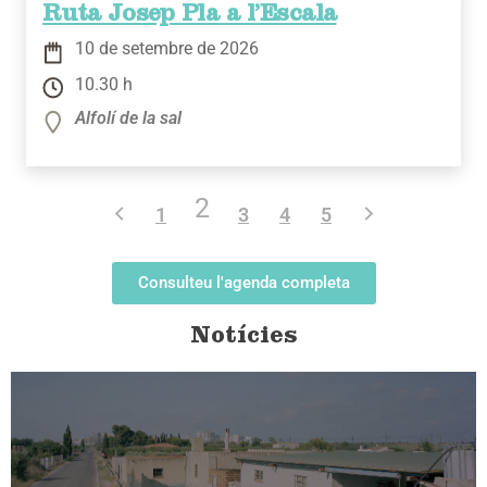
Ruta Josep Pla a l’Escala
10 de setembre de 2026
10.30 h
Alfolí de la sal
2
1
3
4
5
Consulteu l'agenda completa
Notícies