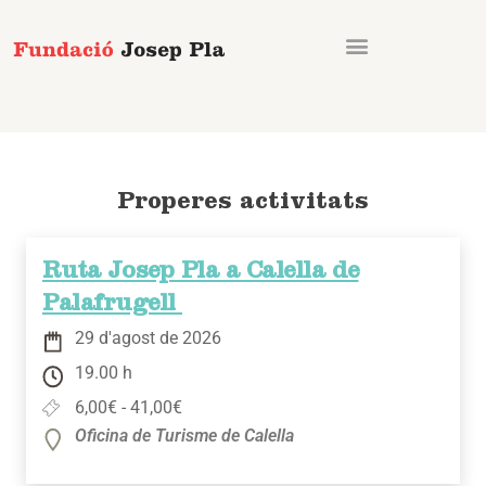
Vés
al
contingut
Properes activitats
Ruta Josep Pla a Calella de
Palafrugell
29 d'agost de 2026
19.00 h
6,00€ - 41,00€
Oficina de Turisme de Calella