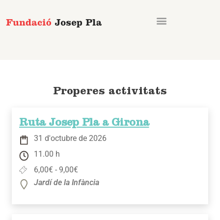
Vés
al
contingut
Properes activitats
Ruta Josep Pla a Girona
31 d'octubre de 2026
11.00 h
6,00€ - 9,00€
Jardí de la Infància