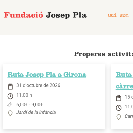
Vés
al
Qui som
contingut
Properes activit
Ruta Josep Pla a Girona
Ruta 
31 d'octubre de 2026
càrr
11.00 h
15 
6,00€ - 9,00€
11.
Jardí de la Infància
Car