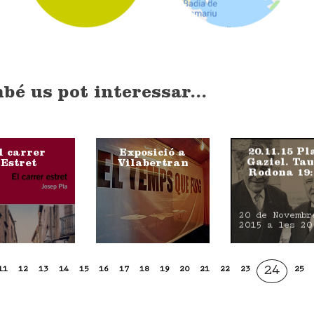
bé us pot interessar...
20.11.15 Pl
l carrer
Exposició a
Gaziel. Ta
Estret
Vilabertran
Rodona 19:
20 de Novembr
2015 a les 20
24
11
12
13
14
15
16
17
18
19
20
21
22
23
25