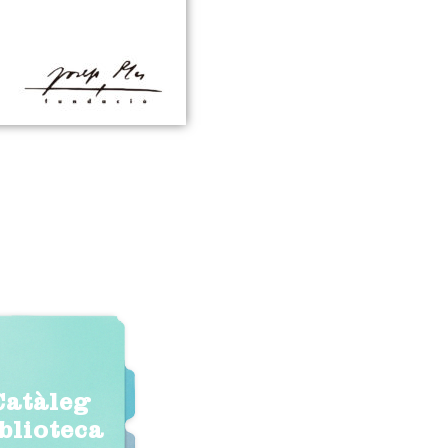
Catàleg
iblioteca