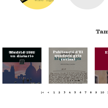
Tam
Publicació d’El
Madrid 1921
E
quadern gris
un dietario
revisat
|<
<
1
2
3
4
5
6
7
8
9
10