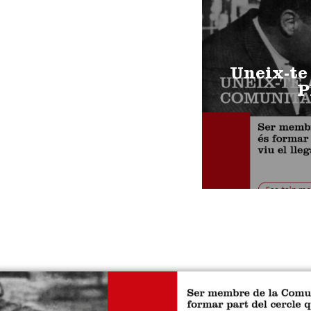
Uneix-te
P