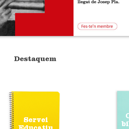
Destaquem
Servei
b
Educatiu