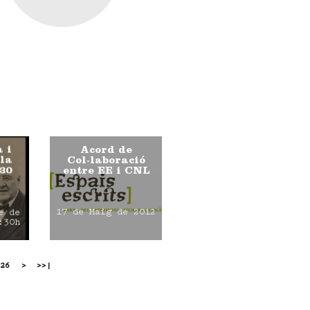
a i
Acord de
ula
Col·laboració
30
entre EE i CNL
17 de Maig de 2012
e de
:30h
26
>
>>|