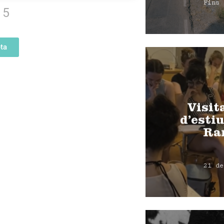
Fins 
5
ta
Visit
d’estiu
Ra
21 de