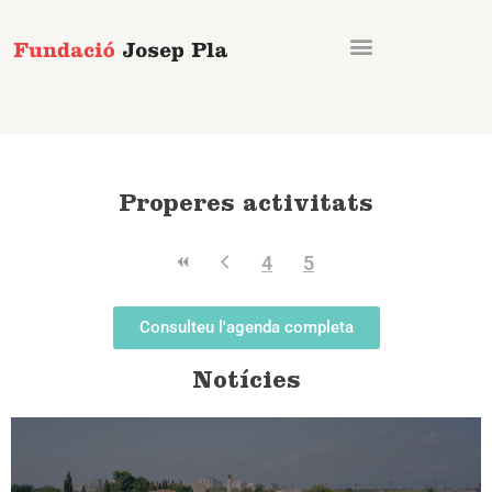
Vés
al
contingut
Properes activitats
4
5
Consulteu l'agenda completa
Notícies