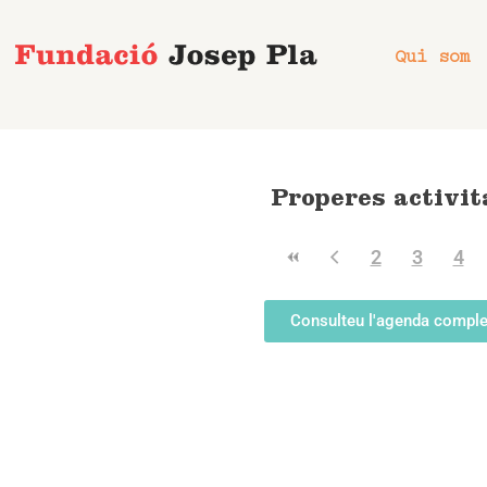
Vés
al
Qui som
contingut
Properes activit
2
3
4
Consulteu l'agenda comple