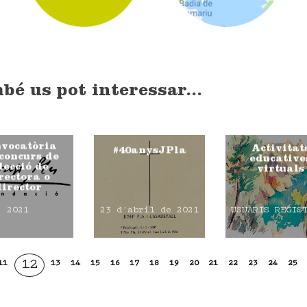
bé us pot interessar...
vocatòria
Activitat
#40anysJPla
 concurs de
educative
lecció de
virtuals
rectora o
director
2021
23 d'abril de 2021
USUARIS REGIS
12
11
13
14
15
16
17
18
19
20
21
22
23
24
25