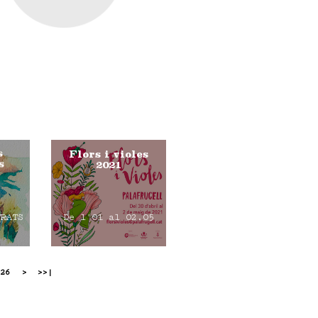
s
Flors i violes
s
2021
TRATS
De l'01 al 02.05
26
>
>>|