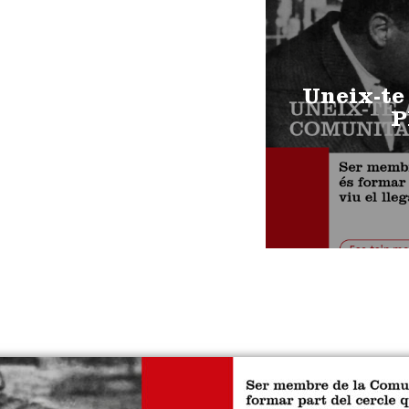
Uneix-te
P