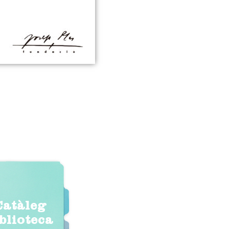
Catàleg
iblioteca