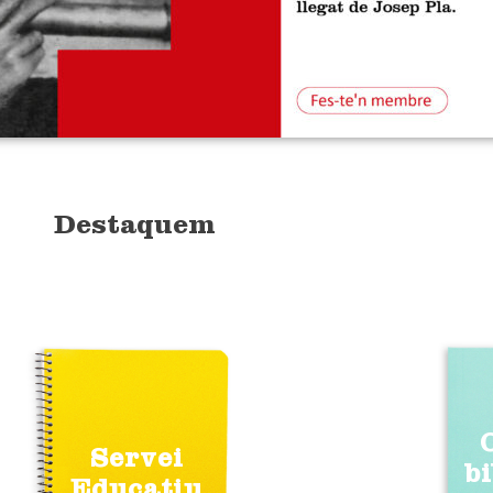
Destaquem
Servei
b
Educatiu