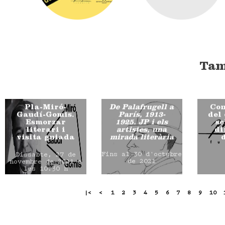
Tam
Pla-Miró-
De Palafrugell a
Con
Gaudí-Gomis.
París, 1913-
del
Esmorzar
1925. JP i els
se
literari i
artistes, una
di
visita guiada
mirada literària
Fins al 30 d'octubre
Dissabte, 27 de
de 2021
novembre de 2021 a
les 10.30 h
|<
<
1
2
3
4
5
6
7
8
9
10