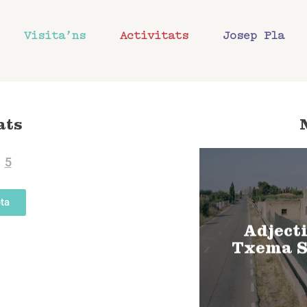
Visita’ns
Activitats
Josep Pla
ats
5
ta
Adjecti
Txema S