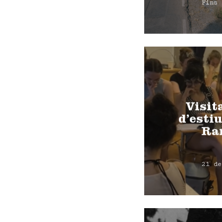
Fins 
Visit
d’estiu
Ra
21 de