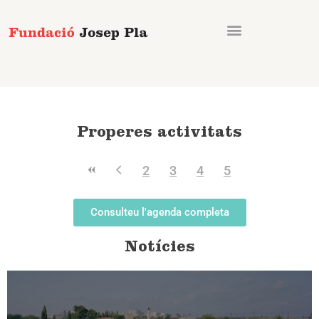
Vés
al
contingut
Properes activitats
2
3
4
5
Consulteu l'agenda completa
Notícies