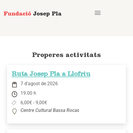
Vés
al
contingut
Properes activitats
Ruta Josep Pla a Llofriu
7 d'agost de 2026
19.00 h
6,00€ - 9,00€
Centre Cultural Bassa Rocas