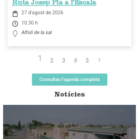
Ruta Josep Pla a l’Escala
27 d'agost de 2026
10.30 h
Alfolí de la sal
1
2
3
4
5
Consulteu l'agenda completa
Notícies