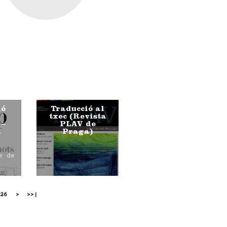
ió
Traducció al
txec (Revista
 –
PLAV de
a
Praga)
e de
26
>
>>|