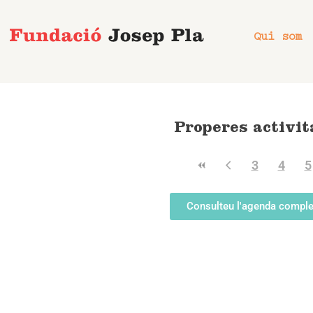
Vés
al
Qui som
contingut
Properes activit
3
4
5
Consulteu l'agenda comple