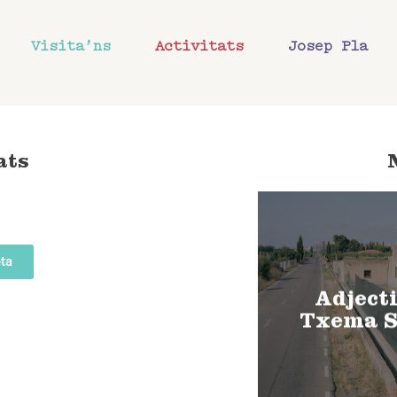
Visita’ns
Activitats
Josep Pla
ats
ta
Adjecti
Txema S