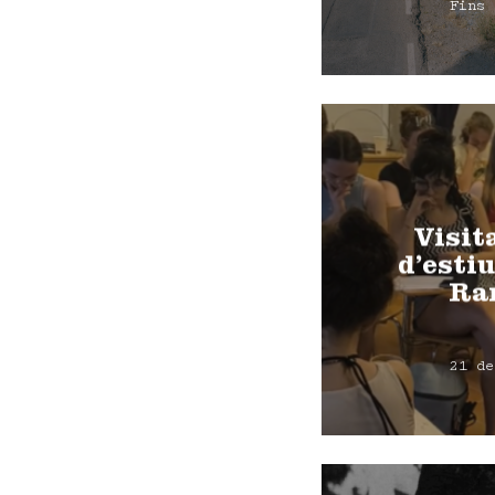
Fins 
Visit
d’estiu
Ra
21 de