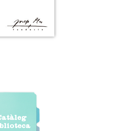
Catàleg
iblioteca