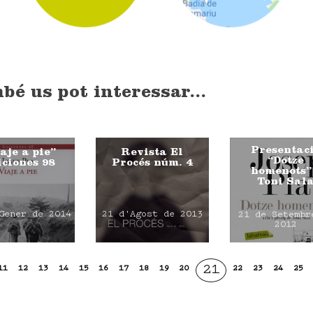
bé us pot interessar...
Presentac
aje a pie”
Revista El
“Dotze
iciones 98
Procés núm. 4
homenots”
Toni Sal
Gener de 2014
21 d'Agost de 2013
21 de Setembr
2012
21
11
12
13
14
15
16
17
18
19
20
22
23
24
25