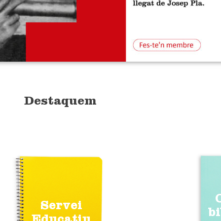
Destaquem
Servei
b
Educatiu