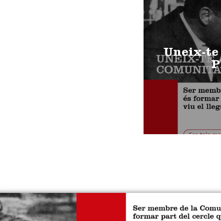
Uneix-te
P