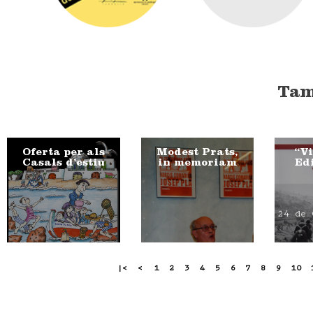
Tam
Oferta per als
Modest Prats,
“Vi
Casals d’estiu
in memoriam
Ed
24 de 
|<
<
1
2
3
4
5
6
7
8
9
10