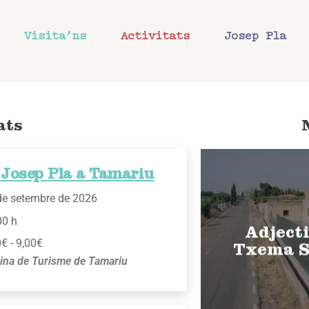
Visita’ns
Activitats
Josep Pla
ats
 Josep Pla a Tamariu
de setembre de 2026
00 h
Adjecti
€ - 9,00€
Txema S
cina de Turisme de Tamariu