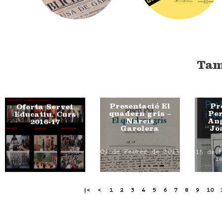
Tam
Presentació El
Pr
Oferta Servei
quadern gris –
Per
Educatiu. Curs
Narcís
Ang
2016-17
Garolera
Jo
09 de Febrer de 2013
15 de 
l
|<
<
1
2
3
4
5
6
7
8
9
10