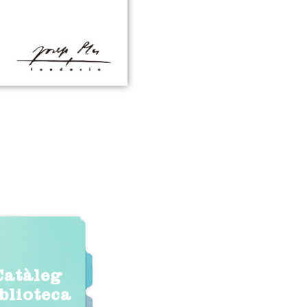
Catàleg
iblioteca