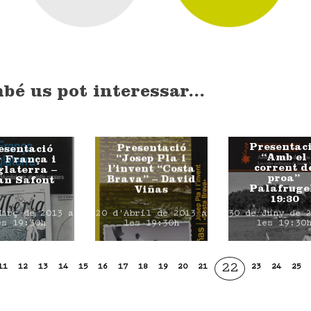
bé us pot interessar...
Presentac
Presentació
esentació
“Amb el
“Josep Pla i
 França i
corrent d
l’invent “Costa
laterra –
proa”
Brava” – David
an Safont
Palafruge
Viñas
19:30
Març de 2013 a
20 d'Abril de 2013 a
30 de Juny de 
es 19:30h
les 19:30h
les 19:30
22
11
12
13
14
15
16
17
18
19
20
21
23
24
25