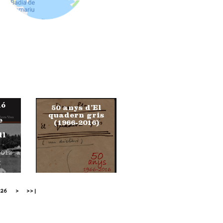
ió
50 anys d’El
quadern gris
e
(1966-2016)
ll
2012 a
h
26
>
>>|