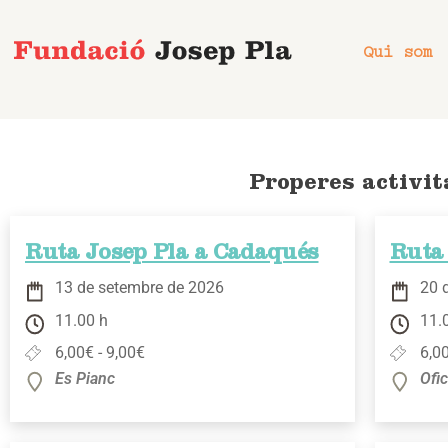
Vés
al
Qui som
contingut
Properes activit
Ruta Josep Pla a Cadaqués
Ruta
13 de setembre de 2026
20 
11.00 h
11.
6,00€ - 9,00€
6,00
Es Pianc
Ofi