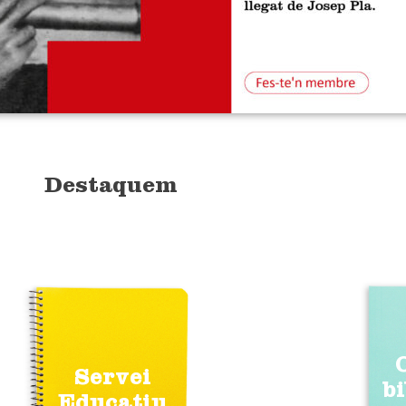
Destaquem
Servei
b
Educatiu