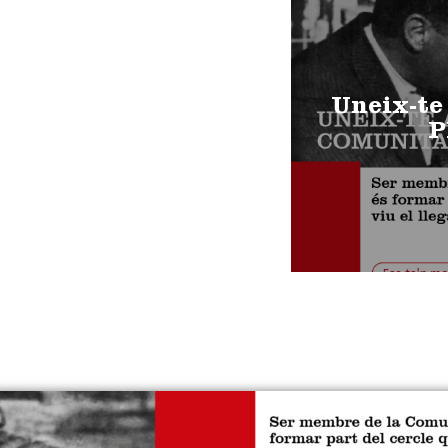
Uneix-te
P