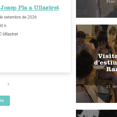
Fins 
Josep Pla a Ullastret
de setembre de 2026
00 h
 Ullastret
Visit
d’estiu
Ra
21 de
ta