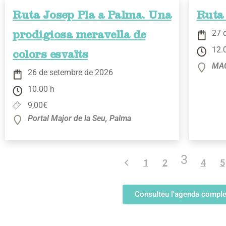
Ruta Josep Pla a Palma. Una
Ruta 
27 
prodigiosa meravella de
12.
colors esvaïts
MAC
26 de setembre de 2026
10.00 h
9,00€
Portal Major de la Seu, Palma
3
1
2
4
5
Consulteu l'agenda comple