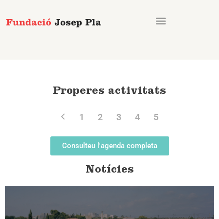
Vés
al
contingut
Properes activitats
1
2
3
4
5
Consulteu l'agenda completa
Notícies