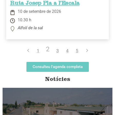
Ruta Josep Pla a l’Escala
10 de setembre de 2026
10.30 h
Alfolí de la sal
2
1
3
4
5
Consulteu l'agenda completa
Notícies