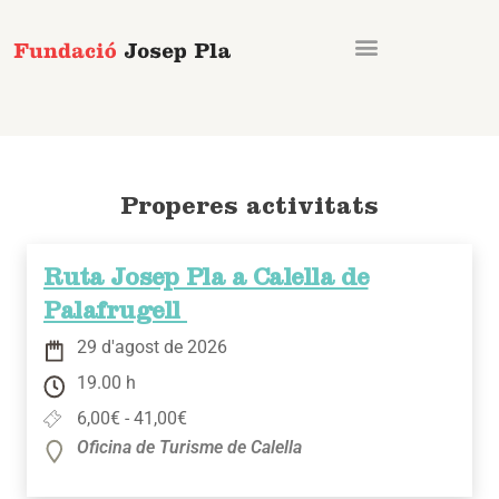
Vés
al
contingut
Properes activitats
Ruta Josep Pla a Calella de
Palafrugell
29 d'agost de 2026
19.00 h
6,00€ - 41,00€
Oficina de Turisme de Calella