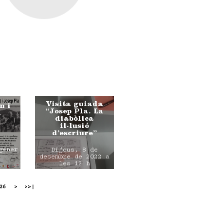
Visita guiada
n i
“Josep Pla. La
a
diabòlica
il·lusió
d’escriure”
gener
Dijous, 8 de
desembre de 2022 a
les 12 h
26
>
>>|