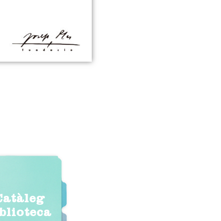
Catàleg
iblioteca