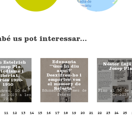
bé us pot interessar...
Edunauta
 Estelrich
Néstor Lujá
“‘Què hi diu
Josep Pla.
Josep Pl
aquí?’
iodisme i
Desxifreu-ho i
libertat.
emporteu-vos
rtes 1920-
el memory de
1950
Selecta”
Edunauta del mes de
Fins al 30 de 
ndres, 10 de
febrer
de 2023
 de 2023 a les
19 h
11
12
13
14
15
16
17
18
19
20
21
22
23
24
25