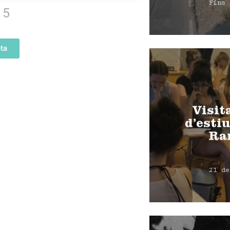
Fins 
5
ta
Visit
d’estiu
Ra
21 de