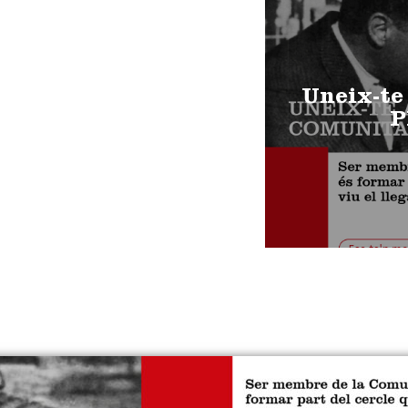
Uneix-te
P