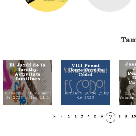
Tam
Joan
El Jardí de la
VIII Premi
– 
Dorothy.
Conte Curt Es
Per
Activitats
Còdol
l
familiars
Ca
Dissabte, 18 de març
Termini: 30 de juny
Dive
de 2023 a les 11 h
de 2023
febrer
7
|<
<
1
2
3
4
5
6
8
9
10