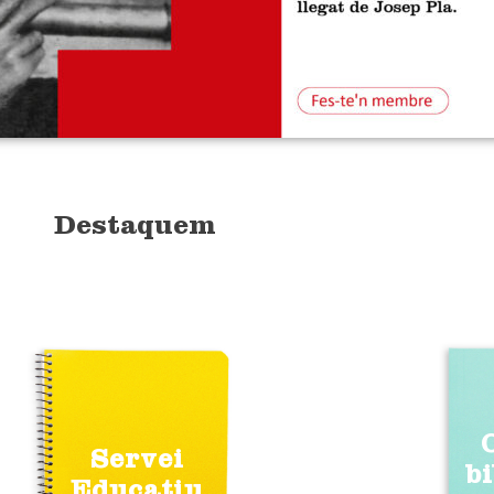
Destaquem
Servei
b
Educatiu