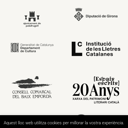
Aquest lloc web utilitza cookies per millorar la vostra experiència.