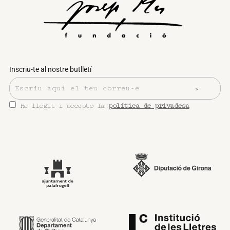
Inscriu-te al nostre butlletí
He llegit i accepto la
política de privadesa