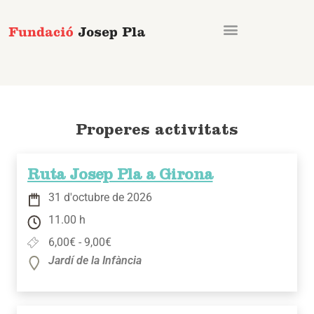
Vés
al
contingut
Properes activitats
Ruta Josep Pla a Girona
31 d'octubre de 2026
11.00 h
6,00€ - 9,00€
Jardí de la Infància