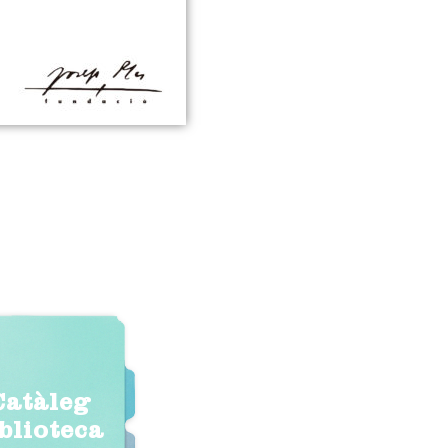
Catàleg
iblioteca