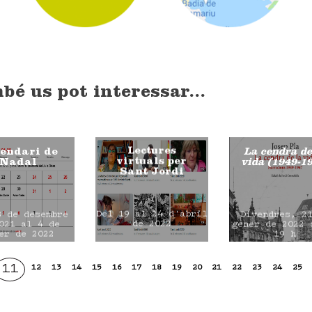
bé us pot interessar...
Lectures
endari de
La cendra de
virtuals per
Nadal
vida (1949-1
Sant Jordi
Del 19 al 24 d'abril
8 de desembre
Divendres, 2
de 2022
021 al 4 de
gener de 2022 
er de 2022
19 h
11
12
13
14
15
16
17
18
19
20
21
22
23
24
25