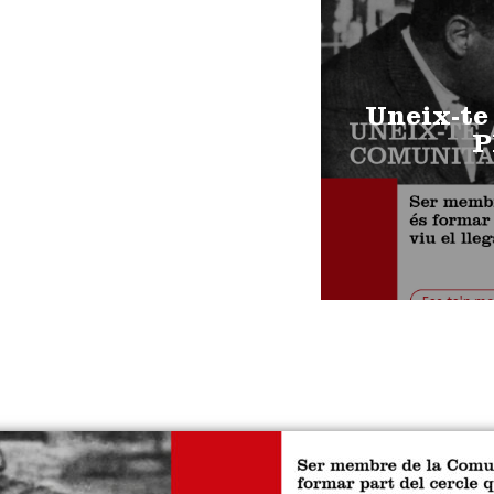
Uneix-te
P