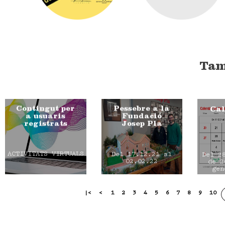
Tam
Contingut per
Pessebre a la
Cal
a usuaris
Fundació
registrats
Josep Pla
ACTIVITATS VIRTUALS
Del 17.12.21 al
Del 2
02.02.22
de 2
gen
|<
<
1
2
3
4
5
6
7
8
9
10