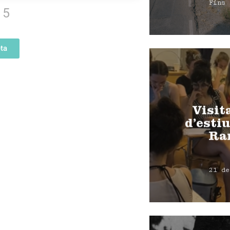
Fins 
5
ta
Visit
d’estiu
Ra
21 de