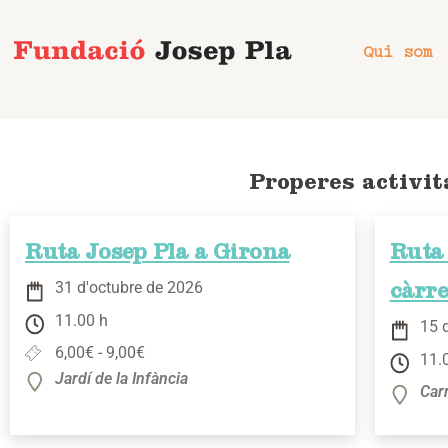
Vés
al
Qui som
contingut
Properes activit
Ruta Josep Pla a Girona
Ruta 
31 d'octubre de 2026
càrr
11.00 h
15 
6,00€ - 9,00€
11.
Jardí de la Infància
Car