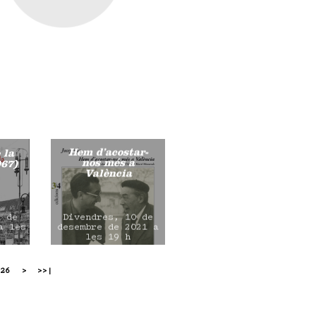
Hem d’acostar-
 la
nos més a
967)
València
1 de
Divendres, 10 de
a les
desembre de 2021 a
les 19 h
26
>
>>|