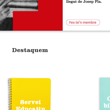
Destaquem
Servei
b
Educatiu