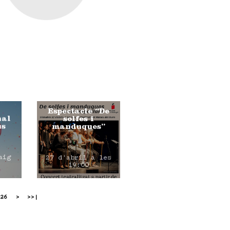
Espectacle “De
nal
solfes i
us
manduques”
aig
27 d'abril a les
19:00
26
>
>>|