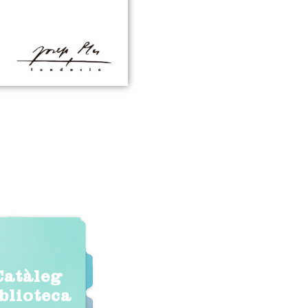
Catàleg
iblioteca