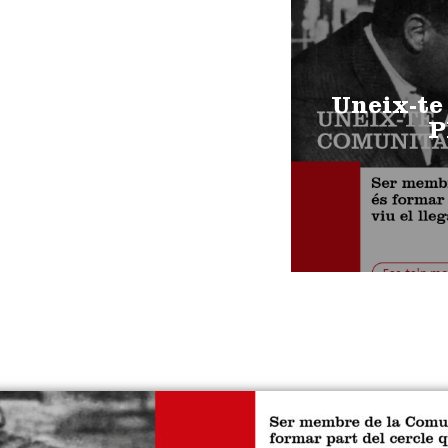
Uneix-te
P