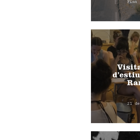
Fins 
Visit
d’estiu
Ra
21 de