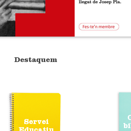
Destaquem
Servei
b
Educatiu