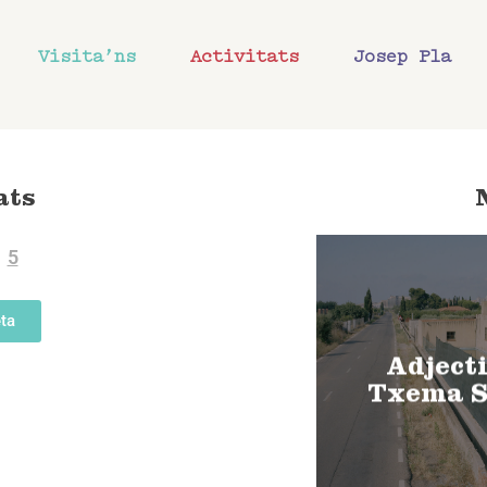
Visita’ns
Activitats
Josep Pla
ats
5
ta
Adjecti
Txema S