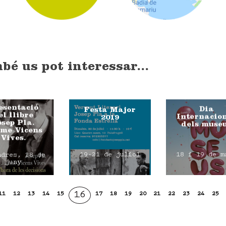
bé us pot interessar...
esentació
Dia
Festa Major
el llibre
Internacio
2019
osep Pla.
dels muse
me Vicens
Vives.
19-21 de juliol
18 i 19 de m
ndres, 28 de
juny
16
11
12
13
14
15
17
18
19
20
21
22
23
24
25