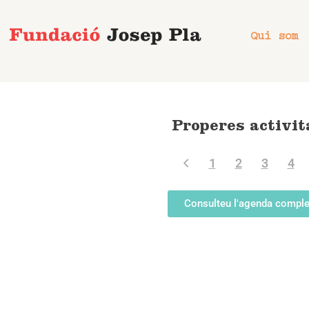
Vés
al
Qui som
contingut
Properes activit
1
2
3
4
Consulteu l'agenda comple