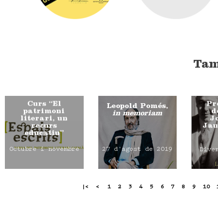
Tam
Curs “El
Pr
Leopold Pomés,
patrimoni
d
in memoriam
literari, un
J
recurs
Jau
educatiu”
Octubre i novembre
27 d'agost de 2019
Dive
|<
<
1
2
3
4
5
6
7
8
9
10