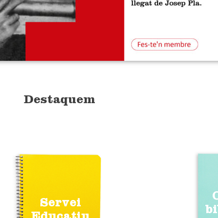
Destaquem
Servei
b
Educatiu