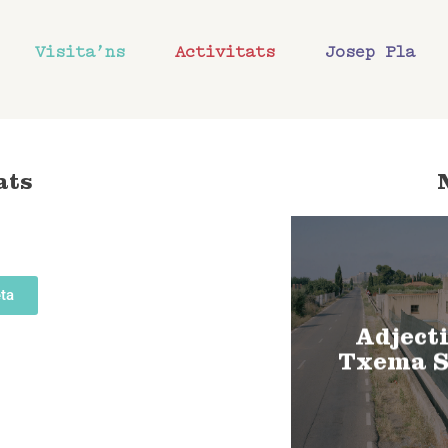
Visita’ns
Activitats
Josep Pla
ats
ta
Adjecti
Txema S