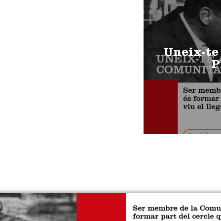
Uneix-te
P