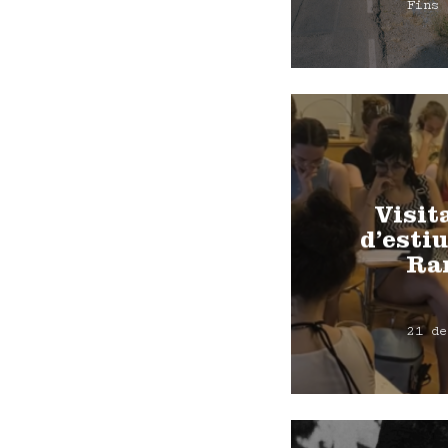
Fins 
Visit
d’estiu
Ra
21 de