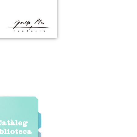
Catàleg
iblioteca