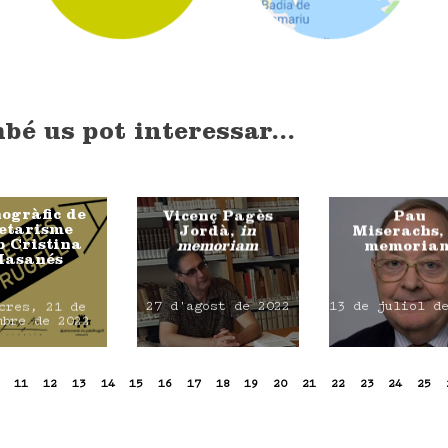
bé us pot interessar...
ogràfic de
Vicenç Pagès
Pau
etarisme
Jordà,
in
Miserachs,
 Cristina
memoriam
memoria
asanés
27 d'agost de 2022
13 de juliol d
cres, 21 de
mbre de 2022
11
12
13
14
15
16
17
18
19
20
21
22
23
24
25