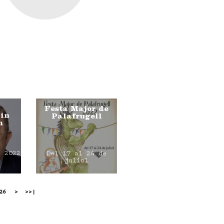
Festa Major de
 in
Palafrugell
m
e 2022
Del 17 al 24 de
juliol
26
>
>>|