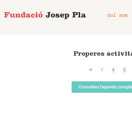
Vés
al
Qui som
contingut
Properes activit
4
5
Consulteu l'agenda comple