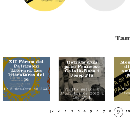
Tam
XII Fòrum del
Retrats d’un
Mon
Patrimoni
país: Francesc
di
Literari. Les
Català-Roca i
amb
literatures del
Josep Pla
M
jo
19 d'octubre de 2022
Dime
Visita guiada 8
sete
d'octubre de 2022 a
les 17 h
9
|<
<
1
2
3
4
5
6
7
8
10