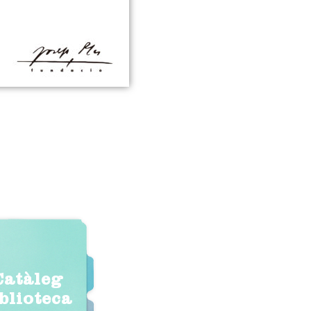
Catàleg
iblioteca