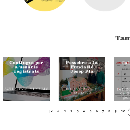
Tam
Contingut per
Pessebre a la
Cal
a usuaris
Fundació
registrats
Josep Pla
ACTIVITATS VIRTUALS
Del 17.12.21 al
Del 2
02.02.22
de 2
gen
|<
<
1
2
3
4
5
6
7
8
9
10