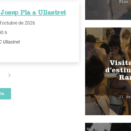
Fins 
Josep Pla a Ullastret
d'octubre de 2026
00 h
 Ullastret
Visit
d’estiu
Ra
ta
21 de