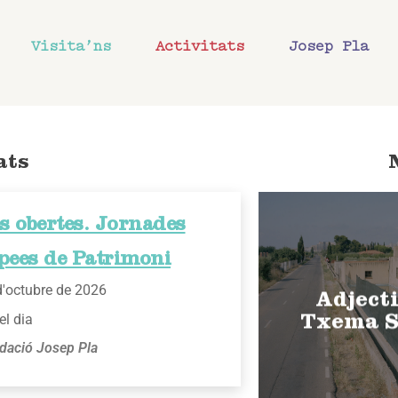
Visita’ns
Activitats
Josep Pla
ats
s obertes. Jornades
pees de Patrimoni
d'octubre de 2026
Adjecti
el dia
Txema S
dació Josep Pla