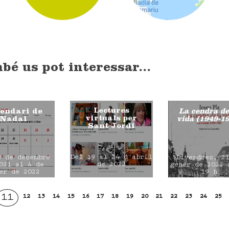
bé us pot interessar...
Lectures
endari de
La cendra de
virtuals per
Nadal
vida (1949-1
Sant Jordi
Del 19 al 24 d'abril
8 de desembre
Divendres, 2
de 2022
021 al 4 de
gener de 2022 
er de 2022
19 h
11
12
13
14
15
16
17
18
19
20
21
22
23
24
25