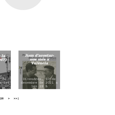
Hem d’acostar-
 la
nos més a
967)
València
1 de
Divendres, 10 de
a les
desembre de 2021 a
les 19 h
26
>
>>|