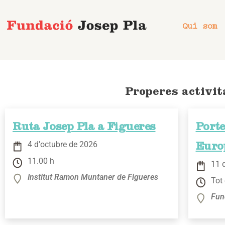
Vés
al
Qui som
contingut
Properes activit
Ruta Josep Pla a Figueres
Porte
4 d'octubre de 2026
Euro
11.00 h
11 
Institut Ramon Muntaner de Figueres
Tot 
Fun