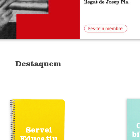
Destaquem
Servei
b
Educatiu