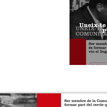
Uneix-te
P