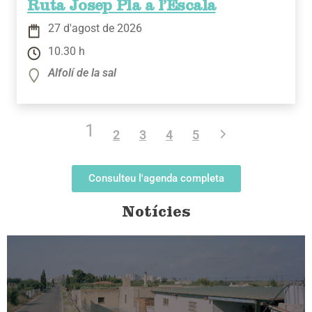
Ruta Josep Pla a l’Escala
27 d'agost de 2026
10.30 h
Alfolí de la sal
1
2
3
4
5
Consulteu l'agenda completa
Notícies