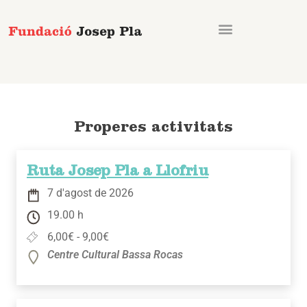
Vés
al
contingut
Properes activitats
Ruta Josep Pla a Llofriu
7 d'agost de 2026
19.00 h
6,00€ - 9,00€
Centre Cultural Bassa Rocas