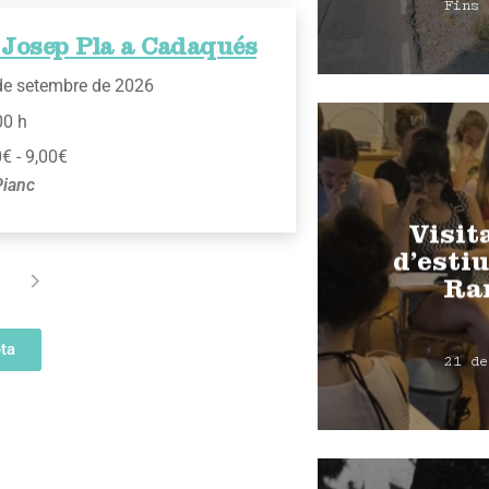
Fins 
 Josep Pla a Cadaqués
de setembre de 2026
00 h
€ - 9,00€
Pianc
Visit
d’estiu
Ra
ta
21 de