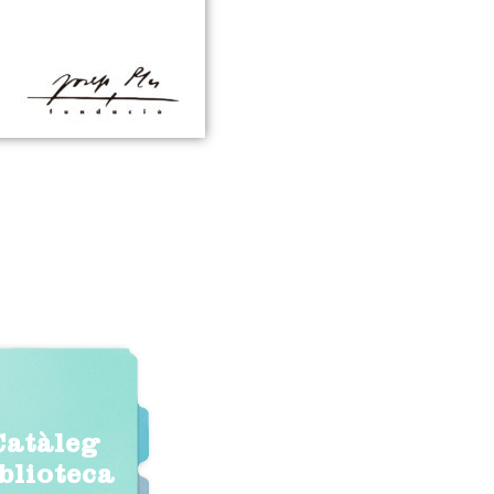
Catàleg
iblioteca