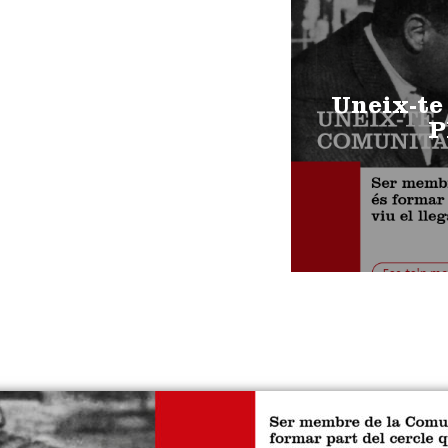
Uneix-te
P