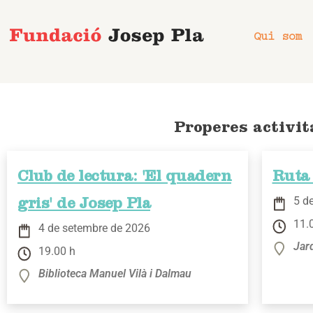
Vés
al
Qui som
contingut
Properes activit
Club de lectura: 'El quadern
Ruta 
5 d
gris' de Josep Pla
11.
4 de setembre de 2026
Jar
19.00 h
Biblioteca Manuel Vilà i Dalmau