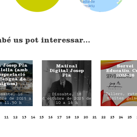
bé us pot interessar...
 Josep Pla
Matinal
Servei
lella (amb
Digital Josep
Educatiu. C
erpretació
Pla
2025-26
llengua de
signes)
Tallers, rut
ssabte, 18
Dissabte, 18
visites guia
bre de 2025 a
d'octubre de 2025 de
s 11.30 h
10 a 14 h
11
12
13
14
15
16
17
18
19
20
21
22
23
24
25