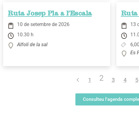
Ruta Josep Pla a l’Escala
Ruta
10 de setembre de 2026
13 
10.30 h
11.
Alfolí de la sal
6,00
Es 
2
1
3
4
5
Consulteu l'agenda comple