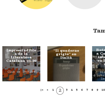
Tam
Ruta
Imprescindible
“Il quaderno
a Ca
s de la
grigio” en
int
Literatura
Italià
en 
Catalana 25-26
Club de lectura
Di
d'octu
le
2
|<
<
1
3
4
5
6
7
8
9
10