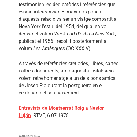
testimonien les dedicatòries i referències que
es van intercanviar. El màxim exponent
d’aquesta relació va ser un viatge compartit a
Nova York l’estiu del 1954, del qual en va
derivar el volum
Week-end d’estiu a New-York
,
publicat el 1956 i recollit posteriorment al
volum
Les Amèriques
(OC XXXIV).
A través de referències creuades, llibres, cartes
i altres documents, amb aquesta instal·lació
volem retre homenatge a un dels bons amics
de Josep Pla durant la postguerra en el
centenari del seu naixement.
Entrevista de Montserrat Roig a Néstor
Luján
. RTVE, 6.07.1978
COMPARTEIX