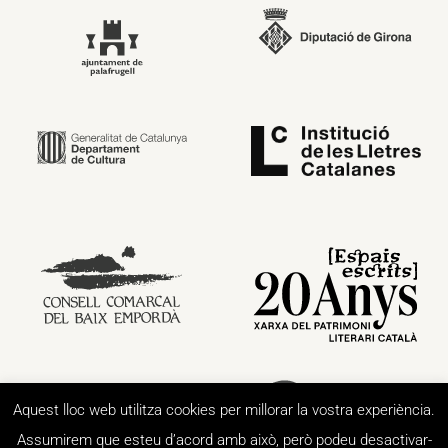
Aquest lloc web utilitza cookies per millorar la vostra experiència.
Assumirem que esteu d’acord amb això, però podeu desactivar-