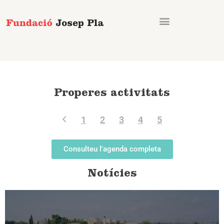
Vés
al
contingut
Properes activitats
1
2
3
4
5
Consulteu l'agenda completa
Notícies