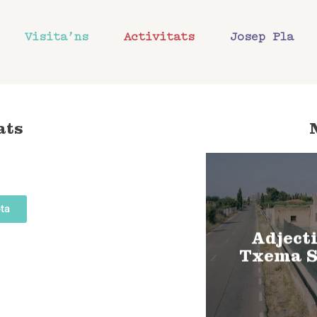
Visita’ns
Activitats
Josep Pla
ats
ta
Adjecti
Txema S