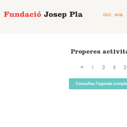
Vés
al
Qui som
contingut
Properes activit
3
4
5
Consulteu l'agenda comple