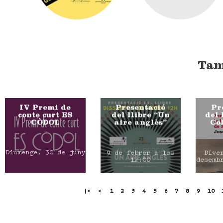
Tam
IV Premi de
Presentació
Pr
conte curt ES
del llibre “Un
del 
CÒDOL
aire anglès”
Col
Diumenge, 30 de juny
9 de febrer a les
Dive
12:00
desemb
|<
<
1
2
3
4
5
6
7
8
9
10