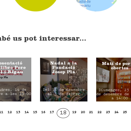
bé us pot interessar...
esentació
Nadal a la
Matí de por
llibre Pere
Fundació
obertes
l i Rigau
Josep Pla
ndres, 14 de
Del 15 de desembre
Diumenges, 23
re a les 19:00
al 3 de febrer
de desembre de
a 14:00
18
11
12
13
14
15
16
17
19
20
21
22
23
24
25