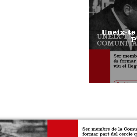
Uneix-te
P