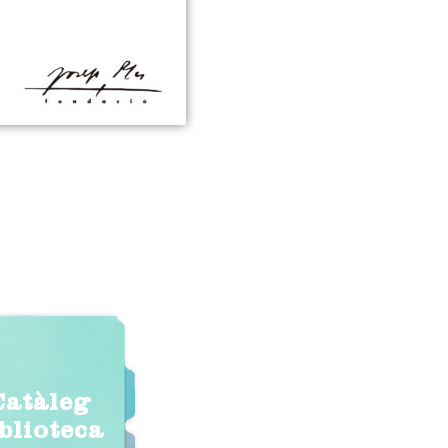
Catàleg
iblioteca