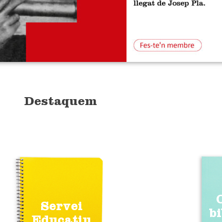
Destaquem
Servei
b
Educatiu