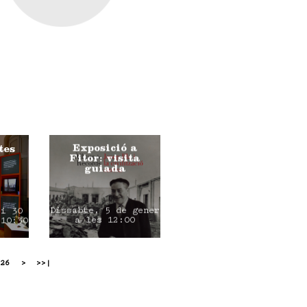
Exposició a
tes
Fitor: visita
guiada
Dissabte, 5 de gener
 i 30
a les 12:00
 10:30
26
>
>>|