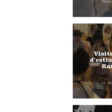
Fins 
Visit
d’estiu
Ra
21 de